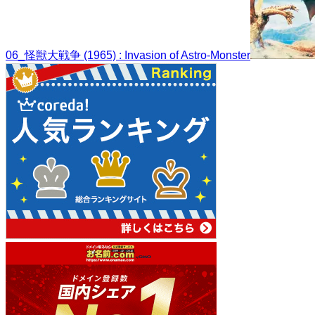
06_怪獣大戦争 (1965) : Invasion of Astro-Monster