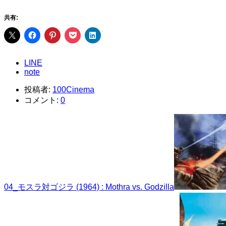
共有:
LINE
note
投稿者:
100Cinema
コメント:
0
04_モスラ対ゴジラ (1964) : Mothra vs. Godzilla