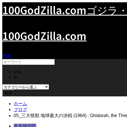
100GodZilla.com
ゴジラ
100GodZilla.com
検索
and
or
ホーム
ブログ
05_三大怪獣 地球最大の決戦 (1964) : Ghidorah, the Three
本多猪四郎