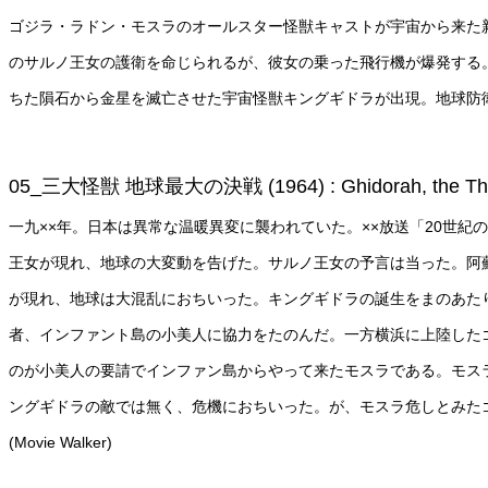
ゴジラ・ラドン・モスラのオールスター怪獣キャストが宇宙から来た
のサルノ王女の護衛を命じられるが、彼女の乗った飛行機が爆発する
ちた隕石から金星を滅亡させた宇宙怪獣キングギドラが出現。地球防衛本部は、
05_三大怪獣 地球最大の決戦 (1964) : Ghidorah, the T
一九××年。日本は異常な温暖異変に襲われていた。××放送「20世
王女が現れ、地球の大変動を告げた。サルノ王女の予言は当った。阿
が現れ、地球は大混乱におちいった。キングギドラの誕生をまのあた
者、インファント島の小美人に協力をたのんだ。一方横浜に上陸した
のが小美人の要請でインファン島からやって来たモスラである。モス
ングギドラの敵では無く、危機におちいった。が、モスラ危しとみた
(Movie Walker)