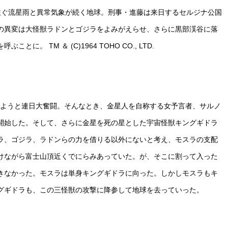
注ぐ流星雨と異常気象が続く地球。刑事・進藤は来日するセルジナ公国
の異変は大怪獣ラドンとゴジラをよみがえらせ、さらに黒部渓谷に落
 ＆ (C)1964 TOHO CO., LTD.
しようと連日大奮闘。そんなとき、金星人を自称する女予言者、サルノ
開始した。そして、さらに金星を死の星とした宇宙怪獣キングギドラ
ラ、ゴジラ、ラドンらの力を借りる以外にないと考え、モスラの支配
けながら富士山頂近くでにらみあっていた。が、そこに割って入った
きなかった。モスラは単身キングギドラに向った。しかしモスラもキ
グギドラも、この三怪獣の攻撃に降参して地球を去っていった。