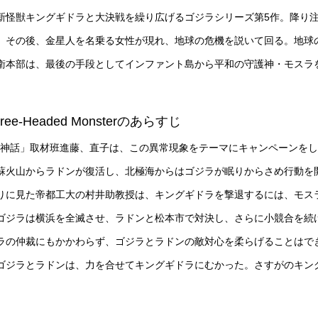
新怪獣キングギドラと大決戦を繰り広げるゴジラシリーズ第5作。降り
。その後、金星人を名乗る女性が現れ、地球の危機を説いて回る。地球
最後の手段としてインファント島から平和の守護神・モスラを呼ぶことに。 TM
hree-Headed Monsterのあらすじ
紀の神話」取材班進藤、直子は、この異常現象をテーマにキャンペーンを
蘇火山からラドンが復活し、北極海からはゴジラが眠りからさめ行動を
りに見た帝都工大の村井助教授は、キングギドラを撃退するには、モス
ゴジラは横浜を全滅させ、ラドンと松本市で対決し、さらに小競合を続
ラの仲裁にもかかわらず、ゴジラとラドンの敵対心を柔らげることはで
ゴジラとラドンは、力を合せてキングギドラにむかった。さすがのキン