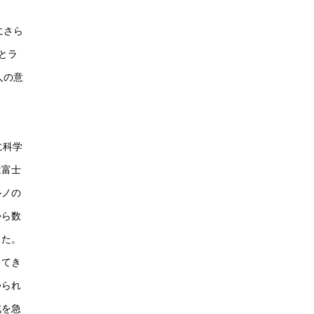
にさら
とラ
人の意
に科学
は富士
ルノの
から数
った。
してき
つられ
成を急