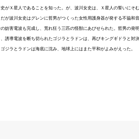
女史がＸ星人であることを知った。が、波川女史は、Ｘ星人の誓いにそ
。だが波川女史はグレンに哲男がつくった女性用護身器が発する不協和
士の妨害電波も完成し、荒れ狂う三匹の怪獣にあびせられた。哲男の発
り、誘導電波を断ち切られたゴジラとラドンは、再びキングギドラと対
。ゴジラとラドンは海底に沈み、地球上にはまた平和がよみがえった。