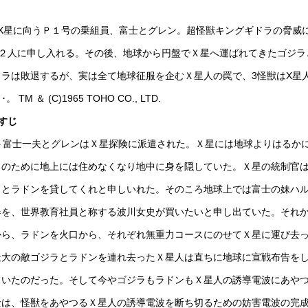
X星に向うＰ１号の乗組員、富士とグレン。超怪獣キングギドラの脅威
２人に申し入れる。その後、地球から円盤でＸ星へ運ばれてきたゴジラ
ラは敗退するが、実は全て地球征服を企むＸ星人の罠で、3怪獣はX星
 (C)1965 TOHO CO., LTD.
らすじ
ト富士一夫とグレンはＸ星探険に派遣された。Ｘ星には地球よりはるか
ラのために地上には住めなくなり地中に身を隠していた。Ｘ星の統制官
ラとラドンを貸してくれと申しいれた。そのころ地球上では富士の妹ハ
器を、世界教育社員と称する波川女史が買いたいと申し出ていた。それ
から、ラドンを火口から、それぞれ無重力コースにのせてＸ星に運び去
最大の敵ゴジラとラドンを連れ去ったＸ星人は直ちに地球に宣戦布告を
ていたのだった。そして今やゴジラもラドンもＸ星人の誘導電波にあや
士は、怪獣をあやつるＸ星人の誘導電波を断ち切るための妨害電波の完