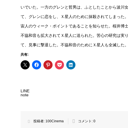
いでいた。一方のグレンと哲男は、ふとしたことから波川
て、グレンに恋をし、Ｘ星人のために抹殺されてしまった
宙人のウィーク・ポイントであることを知らせた。桜井博
不協和音も拡大されてＸ星人に送られた。苦心の研究は実
て、見事に撃退した。不協和音のためにＸ星人も全滅した
共有:
LINE
note
投稿者:
100Cinema
コメント:
0