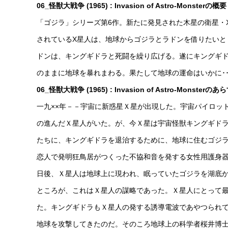
06_怪獣大戦争 (1965) : Invasion of Astro-Monsterの概要
「ゴジラ」シリーズ第6作。新たに発見された木星の衛星・
されているX星人は、地球からゴジラとラドンを借りたいと
ドンは、キングギドラと死闘を繰り広げる。遂にキングギド
のままに地球を暴れまわる。果たして地球の運命はいかに･･･。 TM ＆
06_怪獣大戦争 (1965) : Invasion of Astro-Monsterのあ
一九××年－－宇宙に新惑星Ｘ星が出現した。宇宙パイロッ
の進んだＸ星人がいた。が、今Ｘ星は宇宙怪獣キングギド
たちに、キングギドラを退治するために、地球に住むゴジ
恋人で発明狂鳥居がつくった不協和音を発する女性用護身
日後、Ｘ星人は地球上に現われ、眠っていたゴジラを湖底
ところが、これはＸ星人の謀略であった。Ｘ星人にとって
た。キングギドラもＸ星人の発する誘導電波であやつられ
地球を攻撃してきたのだ。そのころ地球上の科学者桜井博